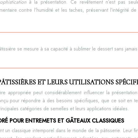
sophistication
à la présentation. Ce revêtement n’est pas seule
ntaire contre l’humidité et les taches, préservant l’intégrité d
âtissière se mesure à sa capacité à sublimer le dessert sans jamais
PÂTISSIÈRES ET LEURS UTILISATIONS SPÉCIF
ère appropriée peut considérablement influencer la présentation
çu pour répondre à des besoins spécifiques, que ce soit en ter
incipales catégories de semelles et leurs applications idéales.
ORÉ POUR ENTREMETS ET GÂTEAUX CLASSIQUES
 un classique intemporel dans le monde de la pâtisserie. Leur fini