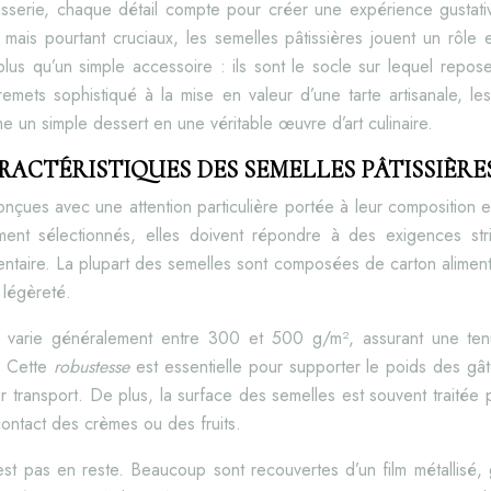
âtisserie, chaque détail compte pour créer une expérience gustati
mais pourtant cruciaux, les semelles pâtissières jouent un rôle e
lus qu’un simple accessoire : ils sont le socle sur lequel repose l
emets sophistiqué à la mise en valeur d’une tarte artisanale, le
me un simple dessert en une véritable œuvre d’art culinaire.
RACTÉRISTIQUES DES SEMELLES PÂTISSIÈRE
onçues avec une attention particulière portée à leur composition e
ment sélectionnés, elles doivent répondre à des exigences str
mentaire. La plupart des semelles sont composées de carton alimenta
t légèreté.
é varie généralement entre 300 et 500 g/m², assurant une t
s. Cette
robustesse
est essentielle pour supporter le poids des gâ
eur transport. De plus, la surface des semelles est souvent traitée p
 contact des crèmes ou des fruits.
’est pas en reste. Beaucoup sont recouvertes d’un film métallisé