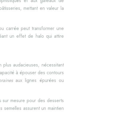
sophistiqués et aux gâteaux de
âtisseries, mettant en valeur la
ou carrée peut transformer une
éant un effet de halo qui attire
n plus audacieuses, nécessitant
capacité à épouser des contours
poraines
aux lignes épurées ou
es sur mesure pour des desserts
es semelles assurent un maintien