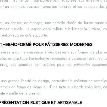
essert, les rendant particulièrement adaptées aux entremets 
nt un contraste saisissant avec les textures et les couleurs des p
 ou un dessert de mariage, une semelle dorée de forme ronde 
resse visuelle. Le carton doré reflète subtilement la lumière, cr
création sucrée qu’il supporte.
 THERMOFORMÉ POUR PÂTISSERIES MODERNES
issières a donné naissance à des desserts aux formes de plus e
lles en plastique thermoformé répondent à ce besoin avec leur 
gères, ces semelles sont idéales pour les
pâtisseries contem
 une grande liberté de design, permettant la création de semell
tremets en forme de dôme ou d’une tarte aux bords irréguliers, c
rité visuelle de la création.
 PRÉSENTATION RUSTIQUE ET ARTISANALE