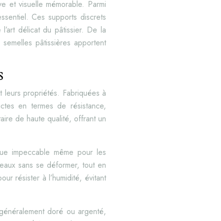
ve et visuelle mémorable. Parmi
ssentiel. Ces supports discrets
’art délicat du pâtissier. De la
s semelles pâtissières apportent
S
t leurs propriétés. Fabriquées à
ictes en termes de résistance,
ire de haute qualité, offrant un
enue impeccable même pour les
teaux sans se déformer, tout en
our résister à l’humidité, évitant
, généralement doré ou argenté,