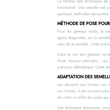
La maîtrise des techniques de pl
fonctionnel. Une semelle mal po
quelques méthodes éprouvées pou
MÉTHODE DE POSE POUR
Pour les gâteaux ronds, la se
lignes diagonales sur la semell
celui de la semelle. Cette préci
Dans le cas des gâteaux rectang
d’une
équerre pâtissière
, qui 
précision millimétrique. Cette at
ADAPTATION DES SEMELL
Les desserts aux formes non co
ces formes, il est souvent jud
de créer un effet de
cadre
qui 
Une technique astucieuse consis