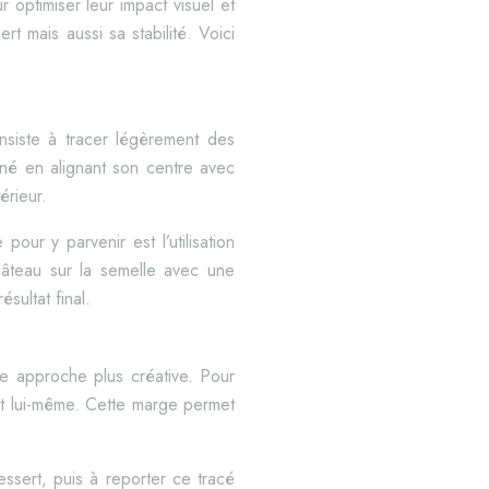
r optimiser leur impact visuel et
t mais aussi sa stabilité. Voici
nsiste à tracer légèrement des
onné en alignant son centre avec
érieur.
our y parvenir est l’utilisation
 gâteau sur la semelle avec une
sultat final.
ne approche plus créative. Pour
rt lui-même. Cette marge permet
essert, puis à reporter ce tracé