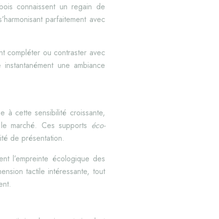
 bois connaissent un regain de
s’harmonisant parfaitement avec
vent compléter ou contraster avec
ue instantanément une ambiance
 à cette sensibilité croissante,
r le marché. Ces supports
éco-
ité de présentation.
ent l’empreinte écologique des
nsion tactile intéressante, tout
ent.