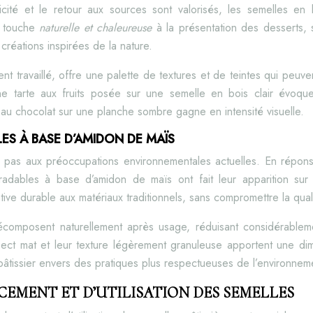
icité et le retour aux sources sont valorisés, les semelles en
e touche
naturelle et chaleureuse
à la présentation des desserts, 
s créations inspirées de la nature.
ment travaillé, offre une palette de textures et de teintes qui peu
Une tarte aux fruits posée sur une semelle en bois clair évoq
au chocolat sur une planche sombre gagne en intensité visuelle.
ES À BASE D’AMIDON DE MAÏS
e pas aux préoccupations environnementales actuelles. En réponse
radables à base d’amidon de maïs ont fait leur apparition su
ative durable aux matériaux traditionnels, sans compromettre la qual
composent naturellement après usage, réduisant considérablem
ect mat et leur texture légèrement granuleuse apportent une dime
âtissier envers des pratiques plus respectueuses de l’environnem
CEMENT ET D’UTILISATION DES SEMELLES