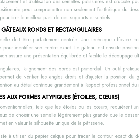
acement et d’utilisation des semelles pâtissières est cruciale pou
sitionnée peut compromettre non seulement l’esthétique du desser
r tirer le meilleur parti de ces supports essentiels.
 GÂTEAUX RONDS ET RECTANGULAIRES
melle doit être parfaitement centrée. Une technique efficace co
e pour identifier son centre exact. Le gâteau est ensuite positi
sion assure une présentation équilibrée et facilite le découpage ult
ulaires, l’alignement des bords est primordial. Un outil pratique p
permet de vérifier les angles droits et d’ajuster la position du
tention au détail contribue grandement à l’aspect professionnel du ré
ES AUX FORMES ATYPIQUES (ÉTOILES, CŒURS)
nventionnelles, tels que les étoiles ou les cœurs, requièrent u
icieux de choisir une semelle légèrement plus grande que le desse
met en valeur la silhouette unique de la pâtisserie.
te à utiliser du papier calque pour tracer le contour exact du d