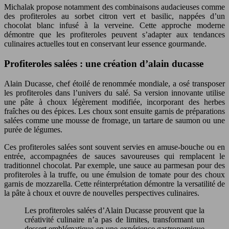
Michalak propose notamment des combinaisons audacieuses comme
des profiteroles au sorbet citron vert et basilic, nappées d’un
chocolat blanc infusé à la verveine. Cette approche moderne
démontre que les profiteroles peuvent s’adapter aux tendances
culinaires actuelles tout en conservant leur essence gourmande.
Profiteroles salées : une création d’alain ducasse
Alain Ducasse, chef étoilé de renommée mondiale, a osé transposer
les profiteroles dans l’univers du salé. Sa version innovante utilise
une pâte à choux légèrement modifiée, incorporant des herbes
fraîches ou des épices. Les choux sont ensuite garnis de préparations
salées comme une mousse de fromage, un tartare de saumon ou une
purée de légumes.
Ces profiteroles salées sont souvent servies en amuse-bouche ou en
entrée, accompagnées de sauces savoureuses qui remplacent le
traditionnel chocolat. Par exemple, une sauce au parmesan pour des
profiteroles à la truffe, ou une émulsion de tomate pour des choux
garnis de mozzarella. Cette réinterprétation démontre la versatilité de
la pâte à choux et ouvre de nouvelles perspectives culinaires.
Les profiteroles salées d’Alain Ducasse prouvent que la
créativité culinaire n’a pas de limites, transformant un
dessert emblématique en une expérience gastronomique