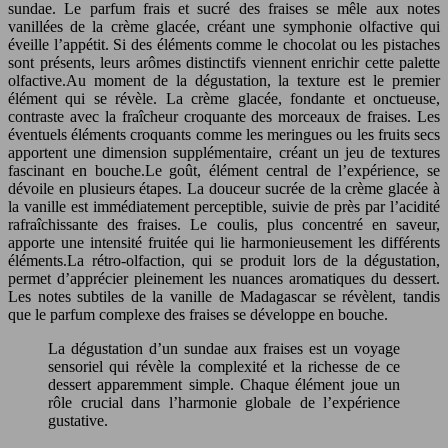
sundae. Le parfum frais et sucré des fraises se mêle aux notes
vanillées de la crème glacée, créant une symphonie olfactive qui
éveille l’appétit. Si des éléments comme le chocolat ou les pistaches
sont présents, leurs arômes distinctifs viennent enrichir cette palette
olfactive.Au moment de la dégustation, la texture est le premier
élément qui se révèle. La crème glacée, fondante et onctueuse,
contraste avec la fraîcheur croquante des morceaux de fraises. Les
éventuels éléments croquants comme les meringues ou les fruits secs
apportent une dimension supplémentaire, créant un jeu de textures
fascinant en bouche.Le goût, élément central de l’expérience, se
dévoile en plusieurs étapes. La douceur sucrée de la crème glacée à
la vanille est immédiatement perceptible, suivie de près par l’acidité
rafraîchissante des fraises. Le coulis, plus concentré en saveur,
apporte une intensité fruitée qui lie harmonieusement les différents
éléments.La rétro-olfaction, qui se produit lors de la dégustation,
permet d’apprécier pleinement les nuances aromatiques du dessert.
Les notes subtiles de la vanille de Madagascar se révèlent, tandis
que le parfum complexe des fraises se développe en bouche.
La dégustation d’un sundae aux fraises est un voyage
sensoriel qui révèle la complexité et la richesse de ce
dessert apparemment simple. Chaque élément joue un
rôle crucial dans l’harmonie globale de l’expérience
gustative.