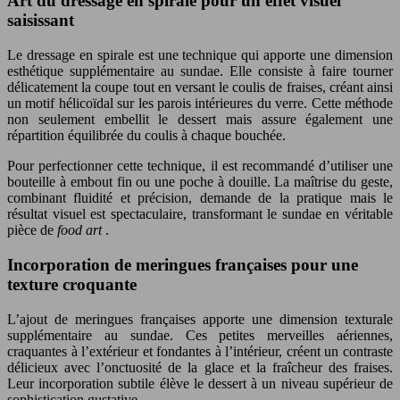
Art du dressage en spirale pour un effet visuel
saisissant
Le dressage en spirale est une technique qui apporte une dimension
esthétique supplémentaire au sundae. Elle consiste à faire tourner
délicatement la coupe tout en versant le coulis de fraises, créant ainsi
un motif hélicoïdal sur les parois intérieures du verre. Cette méthode
non seulement embellit le dessert mais assure également une
répartition équilibrée du coulis à chaque bouchée.
Pour perfectionner cette technique, il est recommandé d’utiliser une
bouteille à embout fin ou une poche à douille. La maîtrise du geste,
combinant fluidité et précision, demande de la pratique mais le
résultat visuel est spectaculaire, transformant le sundae en véritable
pièce de
food art
.
Incorporation de meringues françaises pour une
texture croquante
L’ajout de meringues françaises apporte une dimension texturale
supplémentaire au sundae. Ces petites merveilles aériennes,
craquantes à l’extérieur et fondantes à l’intérieur, créent un contraste
délicieux avec l’onctuosité de la glace et la fraîcheur des fraises.
Leur incorporation subtile élève le dessert à un niveau supérieur de
sophistication gustative.